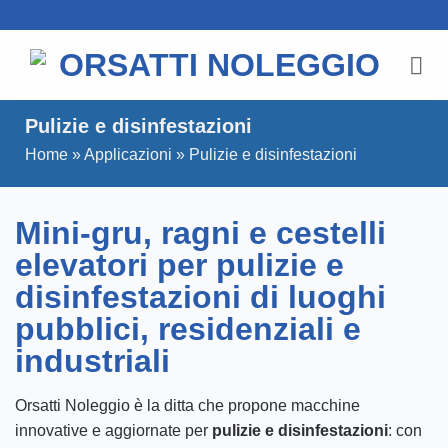
Salta
ai
contenuti
Pulizie e disinfestazioni
Home
»
Applicazioni
»
Pulizie e disinfestazioni
Mini-gru, ragni e cestelli
elevatori per pulizie e
disinfestazioni di luoghi
pubblici, residenziali e
industriali
Orsatti Noleggio è la ditta che propone macchine
innovative e aggiornate per
pulizie
e disinfestazioni
: con