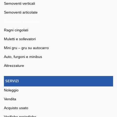
semoventi verticali
semoventi articolate
semoventi a colonna
ragni cingolati
muletti e sollevatori
mini gru – gru su autocarro
auto, furgoni e minibus
attrezzature
SERVIZI
noleggio
vendita
acquisto usato
verifiche periodiche