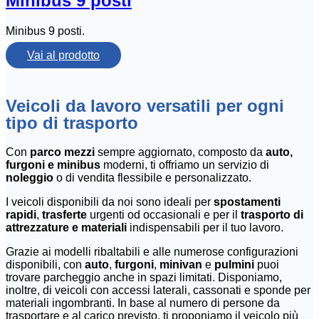
Minibus 9 posti
Minibus 9 posti.
Vai al prodotto
Veicoli da lavoro versatili per ogni
tipo di trasporto
Con
parco mezzi
sempre aggiornato, composto da
auto,
furgoni e minibus
moderni, ti offriamo un servizio di
noleggio
o di vendita flessibile e personalizzato.
I veicoli disponibili da noi sono ideali per
spostamenti
rapidi
,
trasferte
urgenti od occasionali e per il
trasporto di
attrezzature e materiali
indispensabili per il tuo lavoro.
Grazie ai modelli ribaltabili e alle numerose configurazioni
disponibili, con
auto
,
furgoni
,
minivan
e
pulmini
puoi
trovare parcheggio anche in spazi limitati. Disponiamo,
inoltre, di veicoli con accessi laterali, cassonati e sponde per
materiali ingombranti. In base al numero di persone da
trasportare e al carico previsto, ti proponiamo il veicolo più