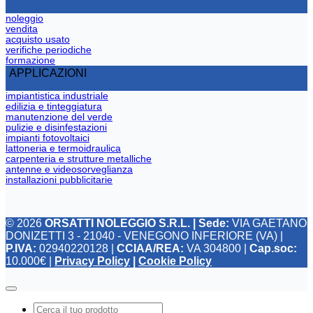
noleggio
vendita
acquisto usato
verifiche periodiche
formazione
APPLICAZIONI
impiantistica industriale
edilizia e tinteggiatura
manutenzione del verde
pulizie e disinfestazioni
impianti fotovoltaici
lattoneria e termoidraulica
carpenteria e strutture metalliche
antenne e videosorveglianza
installazioni pubblicitarie
© 2026
ORSATTI NOLEGGIO S.R.L. | Sede:
VIA GAETANO
DONIZETTI 3 - 21040 - VENEGONO INFERIORE (VA) |
P.IVA:
02940220128 |
CCIAA/REA:
VA 304800 |
Cap.soc:
10.000€ |
Privacy Policy
|
Cookie Policy
Products