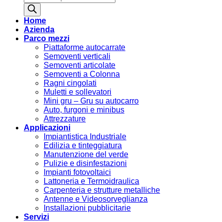
search
Home
Azienda
Parco mezzi
Piattaforme autocarrate
Semoventi verticali
Semoventi articolate
Semoventi a Colonna
Ragni cingolati
Muletti e sollevatori
Mini gru – Gru su autocarro
Auto, furgoni e minibus
Attrezzature
Applicazioni
Impiantistica Industriale
Edilizia e tinteggiatura
Manutenzione del verde
Pulizie e disinfestazioni
Impianti fotovoltaici
Lattoneria e Termoidraulica
Carpenteria e strutture metalliche
Antenne e Videosorveglianza
Installazioni pubblicitarie
Servizi