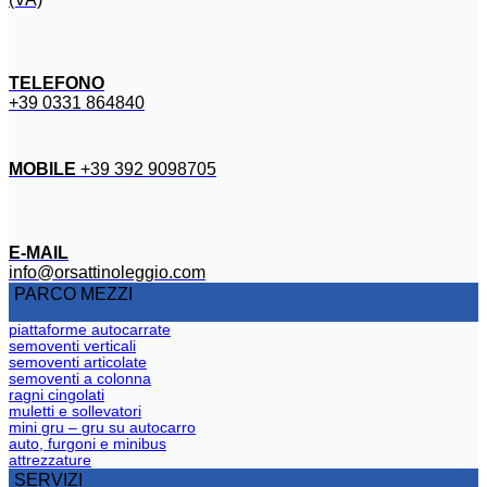
TELEFONO
+39 0331 864840
MOBILE
+39 392 9098705
E-MAIL
info@orsattinoleggio.com
PARCO MEZZI
piattaforme autocarrate
semoventi verticali
semoventi articolate
semoventi a colonna
ragni cingolati
muletti e sollevatori
mini gru – gru su autocarro
auto, furgoni e minibus
attrezzature
SERVIZI