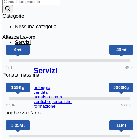
Products
search
Categorie
Nessuna categoria
Altezza Lavoro
Servizi
4
mt
40
mt
4 mt
40 mt
Servizi
Portata massima
159
Kg
5000
Kg
noleggio
vendita
acquisto usato
verifiche periodiche
159 Kg
5000 Kg
formazione
Lunghezza Carro
1.35
Mt
11
Mt