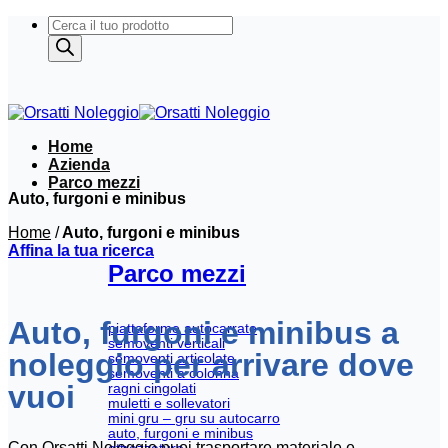
Salta
Products
ai
search
contenuti
Home
Azienda
Parco mezzi
Auto, furgoni e minibus
Home
/
Auto, furgoni e minibus
Affina la tua ricerca
Parco mezzi
Auto, furgoni e minibus a
piattaforme autocarrate
semoventi verticali
noleggio per arrivare dove
semoventi articolate
semoventi a colonna
vuoi
ragni cingolati
muletti e sollevatori
mini gru – gru su autocarro
auto, furgoni e minibus
Con Orsatti Noleggio puoi trasportare materiale e